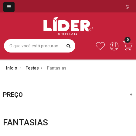
0
Início
Festas
Fantasias
PREÇO
FANTASIAS