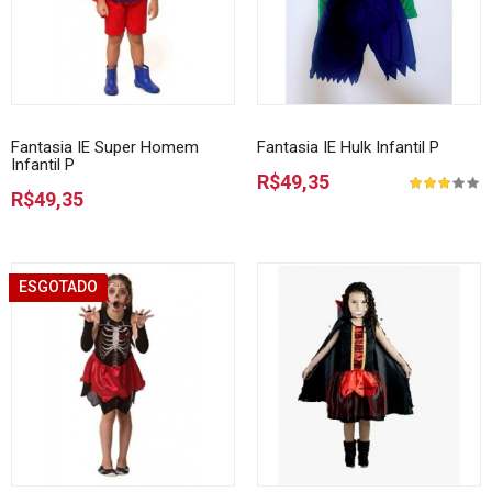
Fantasia IE Super Homem
Fantasia IE Hulk Infantil P
Infantil P
R$49,35
R$49,35
ESGOTADO