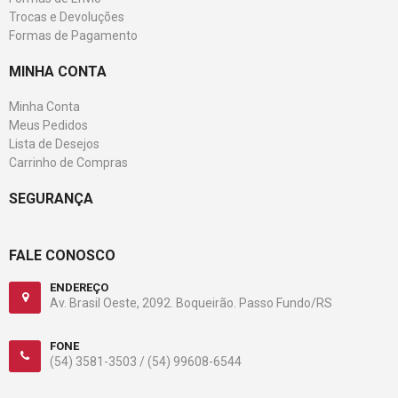
Trocas e Devoluções
Formas de Pagamento
MINHA CONTA
Minha Conta
Meus Pedidos
Lista de Desejos
Carrinho de Compras
SEGURANÇA
FALE CONOSCO
ENDEREÇO
Av. Brasil Oeste, 2092. Boqueirão. Passo Fundo/RS
FONE
(54) 3581-3503 /
(54) 99608-6544