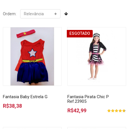
Ordem:
ESGOTADO
Fantasia Baby Estrela G
Fantasia Pirata Chic P
Ref.23905
R$38,38
R$42,99