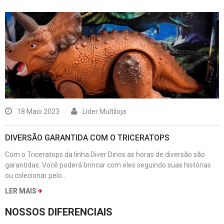
10 Abril 2023
Líder Multiloja
CANECA TÉRMICA DA STANLEY DE 700ML
ão são
Resistente, durável e atemporal, com preservação térmic
istórias
horas, parede dupla com isolamento a vácuo. Saboreie su
gelada até o últ...
LER MAIS
NOSSOS DIFERENCIAIS