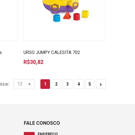
s
URSO JUMPY CALESITA 702
R$30,82
1
2
3
4
5
lizar:
FALE CONOSCO
ENDEREÇO