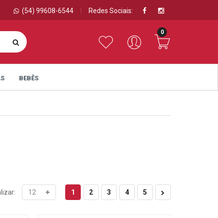
(54) 99608-6544
Redes Sociais:
0
AS
BEBÊS
1
2
3
4
5
lizar: