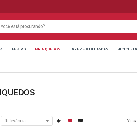
CA
FESTAS
BRINQUEDOS
LAZER E UTILIDADES
BICICLET
NQUEDOS
Visua