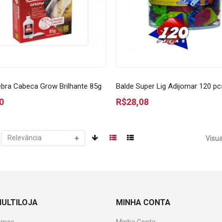
bra Cabeca Grow Brilhante 85g
Balde Super Lig Adijomar 120 pc
0
R$28,08
Visua
MULTILOJA
MINHA CONTA
omos
Minha Conta