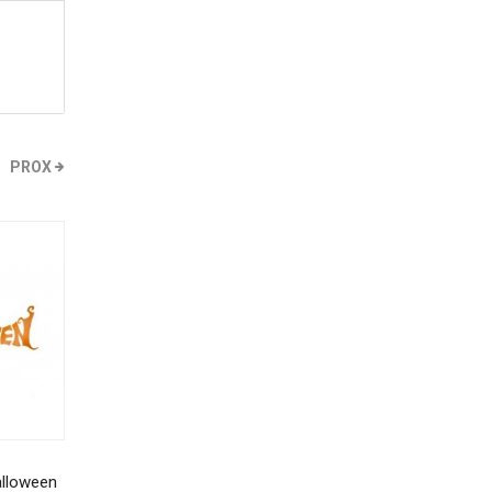
w
PROX
lloween
COZINHA DO SITIO CALESITA
CARTUCHO HP 670 P