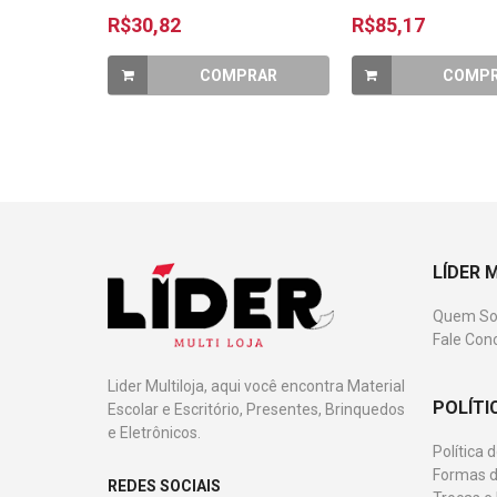
R$30,82
R$85,17
COMPRAR
COMP
LÍDER 
Quem S
Fale Con
Lider Multiloja, aqui você encontra Material
POLÍTI
Escolar e Escritório, Presentes, Brinquedos
e Eletrônicos.
Política 
Formas d
REDES SOCIAIS