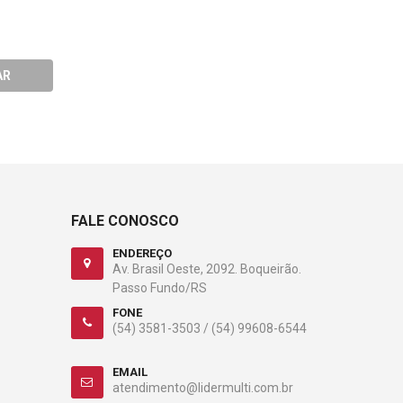
REF 1306
R$71,82
R$229,51
COMPRA
AR
COMPRAR
FALE CONOSCO
ENDEREÇO
Av. Brasil Oeste, 2092. Boqueirão.
Passo Fundo/RS
FONE
(54) 3581-3503 /
(54) 99608-6544
EMAIL
atendimento@lidermulti.com.br