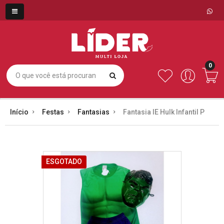
0
Início
Festas
Fantasias
Fantasia IE Hulk Infantil P
ESGOTADO