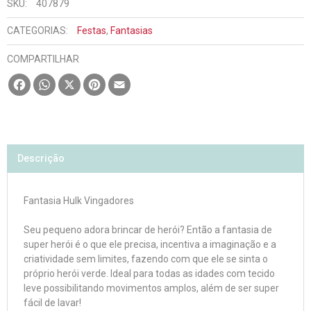
SKU:
407879
CATEGORIAS:
Festas
,
Fantasias
COMPARTILHAR
Facebook
WhatsApp
X
Pinterest
Email
Descrição
Fantasia Hulk Vingadores
Seu pequeno adora brincar de herói? Então a fantasia de
super herói é o que ele precisa, incentiva a imaginação e a
criatividade sem limites, fazendo com que ele se sinta o
próprio herói verde. Ideal para todas as idades com tecido
leve possibilitando movimentos amplos, além de ser super
fácil de lavar!