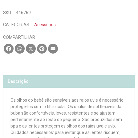
SKU:
446769
CATEGORIAS:
Acessórios
COMPARTILHAR
Facebook
WhatsApp
X
Pinterest
Email
Descrição
Os olhos do bebê são sensíveis aos raios uv e é necessário
protegê-los com o filtro solar. Os óculos de sol flexíveis da
buba são confortáveis, leves, resistentes e se ajustam
perfeitamente ao rosto do pequeno. São produzidos sem
bpa e as lentes protegem os olhos dos raios uva e uvb.
Cuidados necessários: para evitar que as lentes risquem,