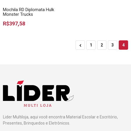
Mochila RD Diplomata Hulk
Monster Trucks
R$397,58
1
2
3
4
Lider Multiloja, aqui você encontra Material Escolar e Escritório,
Presentes, Brinquedos e Eletrônicos.