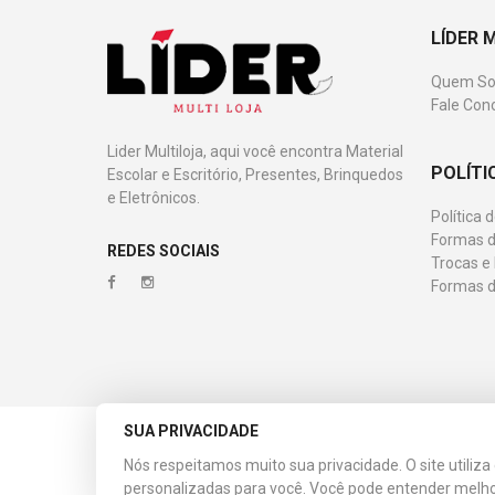
LÍDER 
Quem S
Fale Con
Lider Multiloja, aqui você encontra Material
POLÍTI
Escolar e Escritório, Presentes, Brinquedos
e Eletrônicos.
Política 
Formas d
REDES SOCIAIS
Trocas e
Formas 
SUA PRIVACIDADE
© 2023 Líder Multiloja. CNPJ: 08.536.984/0001-31. Todos
Nós respeitamos muito sua privacidade. O site utiliz
Esta loja virtual utiliza tecnologia da
Get Commerce
.
personalizadas para você. Você pode entender melh