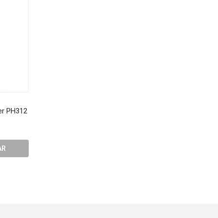
er PH312
Calculadora Casio hl-4
Mouse Optico Kapbom
R$20,04
R$9,19
AR
COMPRAR
COMPRA