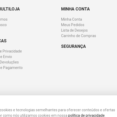
MULTILOJA
MINHA CONTA
omos
Minha Conta
osco
Meus Pedidos
Lista de Desejos
Carrinho de Compras
CAS
SEGURANÇA
de Privacidade
e Envio
 Devoluções
de Pagamento
 os direitos reservados.
a cookies e tecnologias semelhantes para oferecer conteúdos e ofertas
or como nós utilizamos cookies em nossa
política de privacidade
.