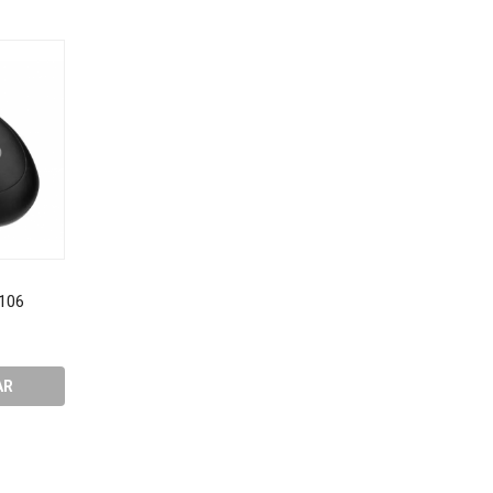
 106
Mouse Optico Kapbom 601
Lapis Cor Faber Super
láp Cores Quentes
R$9,19
R$31,64
AR
COMPRAR
COMPRA