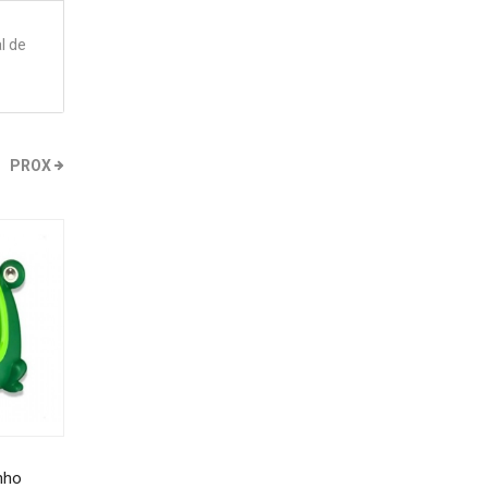
l de
PROX
inho
Cola Quebra Cabeca Grow
Quebra Cabeca Prince