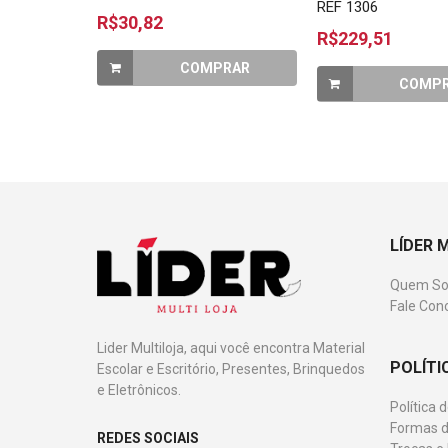
REF 1306
R$30,82
R$229,51
COMPRAR
COMP
LÍDER 
Quem S
Fale Con
Lider Multiloja, aqui você encontra Material
POLÍTI
Escolar e Escritório, Presentes, Brinquedos
e Eletrônicos.
Política 
Formas d
REDES SOCIAIS