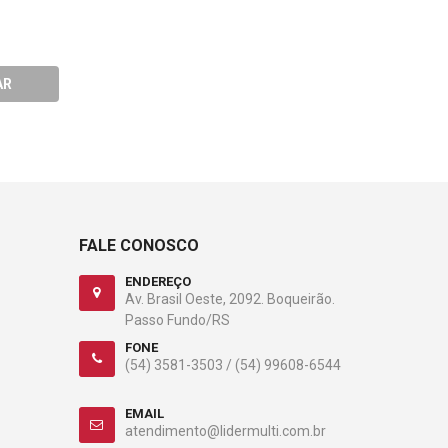
85g
60pcs
R$25,04
R$26,91
AR
COMPRAR
COMPRA
FALE CONOSCO
ENDEREÇO
Av. Brasil Oeste, 2092. Boqueirão.
Passo Fundo/RS
FONE
(54) 3581-3503 /
(54) 99608-6544
EMAIL
atendimento@lidermulti.com.br