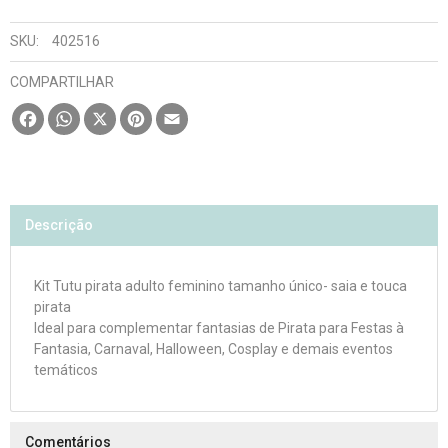
SKU:
402516
COMPARTILHAR
Facebook
WhatsApp
X
Pinterest
Email
Descrição
Kit Tutu pirata adulto feminino tamanho único- saia e touca
pirata
Ideal para complementar fantasias de Pirata para Festas à
Fantasia, Carnaval, Halloween, Cosplay e demais eventos
temáticos
Comentários