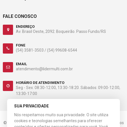
FALE CONOSCO
ENDEREÇO
Av. Brasil Oeste, 2092. Boqueirão. Passo Fundo/RS
FONE
(54) 3581-3503 /
(54) 99608-6544
EMAIL
atendimento@lidermulti.com.br
HORÁRIO DE ATENDIMENTO
Seg - Sex: 08:30-12:00, 13:30-18:20. Sábados: 09:00-12:00,
13:30-17:00
SUA PRIVACIDADE
Nós respeitamos muito sua privacidade. O site utiliza
cookies e tecnologias semelhantes para oferecer
© 2023 Líder Multiloja. CNPJ: 08.536.984/0001-31. Todos os direitos
conteúdos e ofertas personalizadas para você. Você