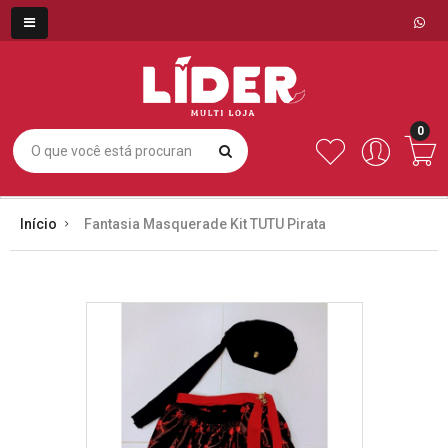
0
Início
Fantasia Masquerade Kit TUTU Pirata