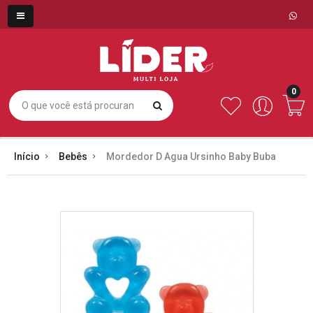
0
Início
Bebês
Mordedor D Agua Ursinho Baby Buba