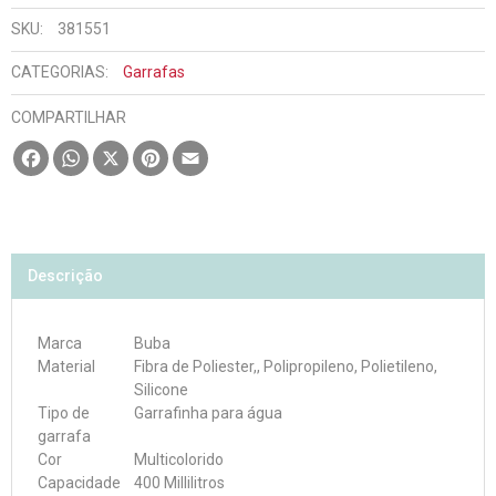
SKU:
381551
CATEGORIAS:
Garrafas
COMPARTILHAR
Facebook
WhatsApp
X
Pinterest
Email
Descrição
Marca
Buba
Material
Fibra de Poliester,, Polipropileno, Polietileno,
Silicone
Tipo de
Garrafinha para água
garrafa
Cor
Multicolorido
Capacidade
400 Millilitros