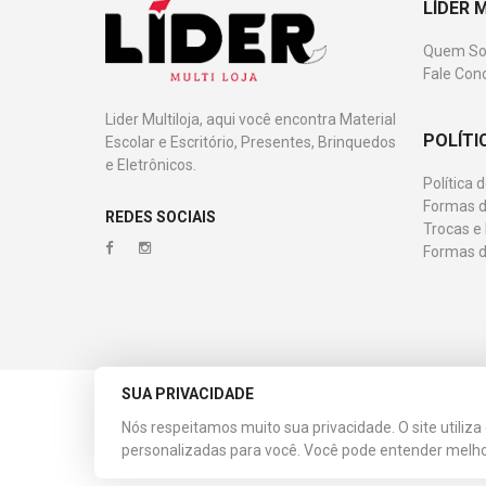
LÍDER 
Quem S
Fale Con
Lider Multiloja, aqui você encontra Material
POLÍTI
Escolar e Escritório, Presentes, Brinquedos
e Eletrônicos.
Política 
Formas d
REDES SOCIAIS
Trocas e
Formas 
SUA PRIVACIDADE
© 2023 Líder Multiloja. CNPJ: 08.536.984/0001-31. Todos
Nós respeitamos muito sua privacidade. O site utiliz
Esta loja virtual utiliza tecnologia da
Get Commerce
.
personalizadas para você. Você pode entender melh