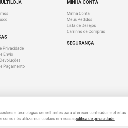
MULTILOJA
MINHA CONTA
omos
Minha Conta
osco
Meus Pedidos
Lista de Desejos
Carrinho de Compras
CAS
SEGURANÇA
de Privacidade
e Envio
 Devoluções
de Pagamento
 os direitos reservados.
a cookies e tecnologias semelhantes para oferecer conteúdos e ofertas
or como nós utilizamos cookies em nossa
política de privacidade
.