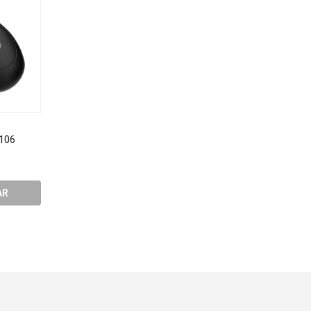
 106
Mouse Optico Multilaser
PEGA AGUA CALESITA
M0300
3007
R$9,64
R$34,07
AR
COMPRAR
COMPRA