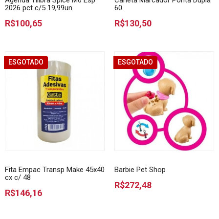
Agenda Tilibra Spice M6 Esp
Caneta Marcador Ponta Dupla
2026 pct c/5 19,99un
60
R$100,65
R$130,50
ESGOTADO
ESGOTADO
Fita Empac Transp Make 45x40
Barbie Pet Shop
cx c/ 48
R$272,48
R$146,16