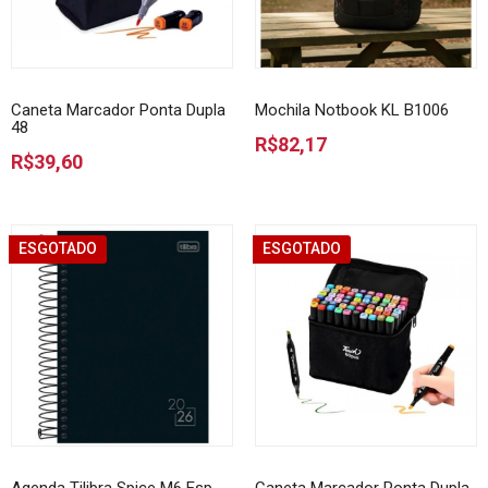
Caneta Marcador Ponta Dupla
Mochila Notbook KL B1006
48
R$82,17
R$39,60
ESGOTADO
ESGOTADO