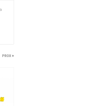
ói
PROX