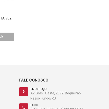
TA 702
Decoracao Regina Halloween
PEGA AGUA CALESITA
Caixao Pendurar
3007
R$44,10
R$34,07
AR
COMPRAR
COMPRA
FALE CONOSCO
ENDEREÇO
Av. Brasil Oeste, 2092. Boqueirão.
Passo Fundo/RS
FONE