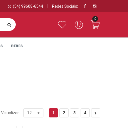
(54) 99608-6544
Redes Sociais:
0
AS
BEBÊS
1
2
3
4
Visualizar: