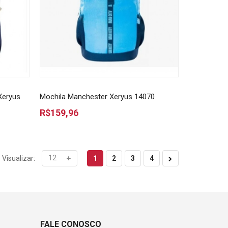
Xeryus
Mochila Manchester Xeryus 14070
R$159,96
1
2
3
4
Visualizar:
FALE CONOSCO