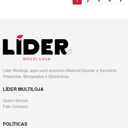
1
2
3
4
Lider Multiloja, aqui você encontra Material Escolar e Escritório,
Presentes, Brinquedos e Eletrônicos.
LÍDER MULTILOJA
Quem Somos
Fale Conosco
POLÍTICAS