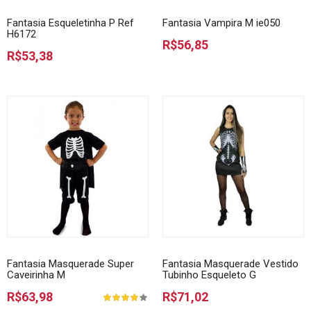
Fantasia Esqueletinha P Ref
Fantasia Vampira M ie050
H6172
R$56,85
R$53,38
Fantasia Masquerade Super
Fantasia Masquerade Vestido
Caveirinha M
Tubinho Esqueleto G
R$63,98
R$71,02