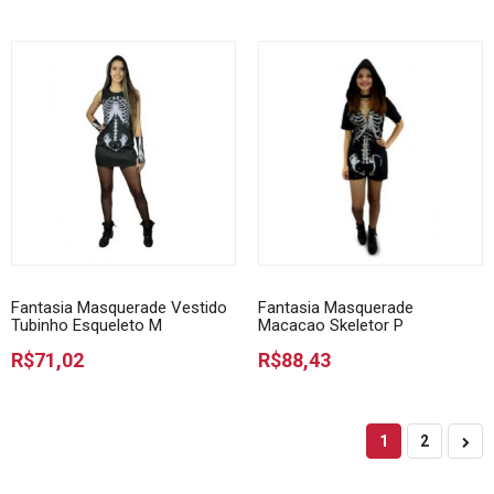
Fantasia Masquerade Vestido
Fantasia Masquerade
Tubinho Esqueleto M
Macacao Skeletor P
R$71,02
R$88,43
1
2