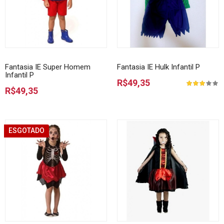
Fantasia IE Super Homem
Fantasia IE Hulk Infantil P
Infantil P
R$49,35
R$49,35
ESGOTADO