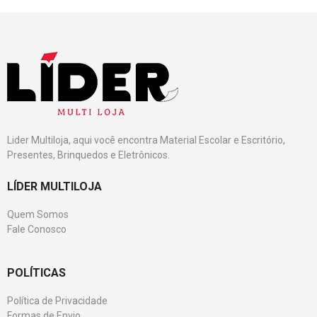
Lider Multiloja, aqui você encontra Material Escolar e Escritório,
Presentes, Brinquedos e Eletrônicos.
LÍDER MULTILOJA
Quem Somos
Fale Conosco
POLÍTICAS
Política de Privacidade
Formas de Envio