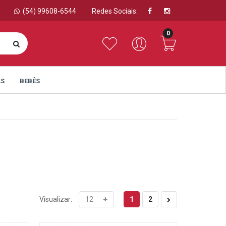
(54) 99608-6544
Redes Sociais:
0
AS
BEBÊS
1
2
Visualizar: