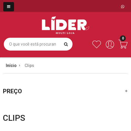
0
Início
Clips
PREÇO
CLIPS