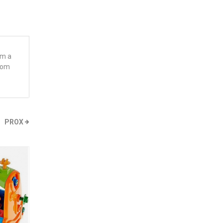
am a
 com
PROX