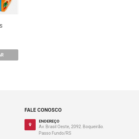
S
POLVO PUXAR CALESITA REF
IMAGINATIVA SUPER
830
MERCADINHO CALESI
210
R$43,08
R$77,92
AR
COMPRAR
COMPRA
FALE CONOSCO
ENDEREÇO
Av. Brasil Oeste, 2092. Boqueirão.
Passo Fundo/RS