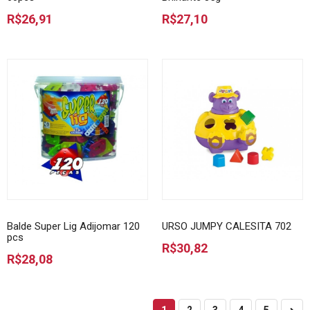
R$26,91
R$27,10
Balde Super Lig Adijomar 120
URSO JUMPY CALESITA 702
pcs
R$30,82
R$28,08