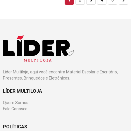
1
2
3
4
5
Lider Multiloja, aqui você encontra Material Escolar e Escritório,
Presentes, Brinquedos e Eletrônicos.
LÍDER MULTILOJA
Quem Somos
Fale Conosco
POLÍTICAS